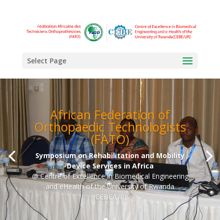
Select Page
African Federation of
Orthopaedic Technologists
(FATO)
Symposium on Rehabilitation and Mobility
Device Services in Africa
@ Centre of Excellence in Biomedical Engineering
and eHealth of the University of Rwanda
(CEBE/UR)